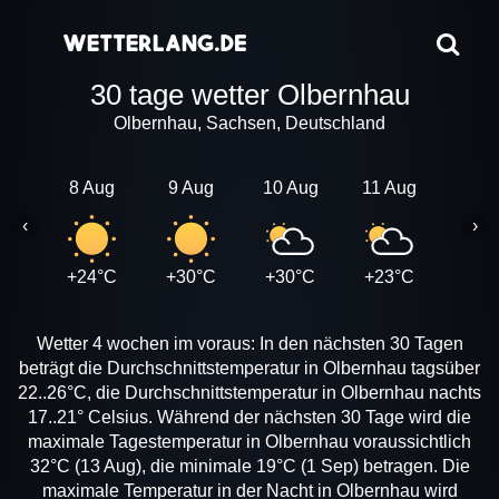
30 tage wetter Olbernhau
Olbernhau, Sachsen, Deutschland
8 Aug
9 Aug
10 Aug
11 Aug
12 A
‹
›
+24°C
+30°C
+30°C
+23°C
+26
Wetter 4 wochen im voraus: In den nächsten 30 Tagen
beträgt die Durchschnittstemperatur in Olbernhau tagsüber
22..26°C, die Durchschnittstemperatur in Olbernhau nachts
17..21° Celsius. Während der nächsten 30 Tage wird die
maximale Tagestemperatur in Olbernhau voraussichtlich
32°C (13 Aug), die minimale 19°C (1 Sep) betragen. Die
maximale Temperatur in der Nacht in Olbernhau wird