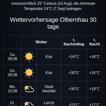
voraussichtlich 25° Celsius (14 Aug), die minimale
Temperatur 14°C (7 Sep) betragen.
Wettervorhersage Olbernhau 30
tage
t,
t,
Wetter
Nachmittag
Nacht
Sa.
Klar
+24°C
+18°C
08.08
So.
Klar
+30°C
+24°C
09.08
Mo.
Stark
+30°C
+19°C
10.08
bewölkt
Di.
Leicht
+23°C
+17°C