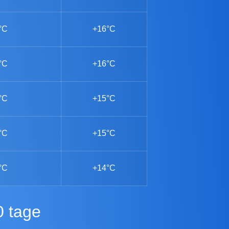
°C
+16°C
°C
+16°C
°C
+15°C
°C
+15°C
°C
+14°C
0 tage