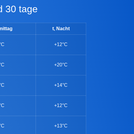
d 30 tage
mittag
t, Nacht
°C
+12°C
°C
+20°C
°C
+14°C
°C
+12°C
°C
+13°C