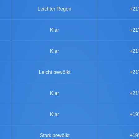
Leichter Regen
+21
Klar
+21
Klar
+21
Leicht bewölkt
+21
Klar
+21
Klar
+19
Stark bewölkt
+19