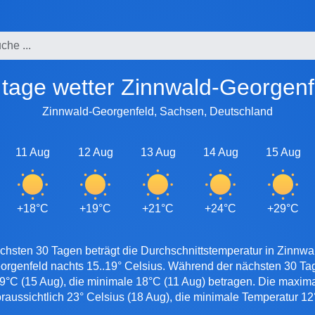
0 tage wetter Zinnwald-Georgenf
Zinnwald-Georgenfeld, Sachsen, Deutschland
11 Aug
12 Aug
13 Aug
14 Aug
15 Aug
+18°C
+19°C
+21°C
+24°C
+29°C
chsten 30 Tagen beträgt die Durchschnittstemperatur in Zinnwa
orgenfeld nachts 15..19° Celsius. Während der nächsten 30 Ta
9°C (15 Aug), die minimale 18°C (11 Aug) betragen. Die maxima
raussichtlich 23° Celsius (18 Aug), die minimale Temperatur 12