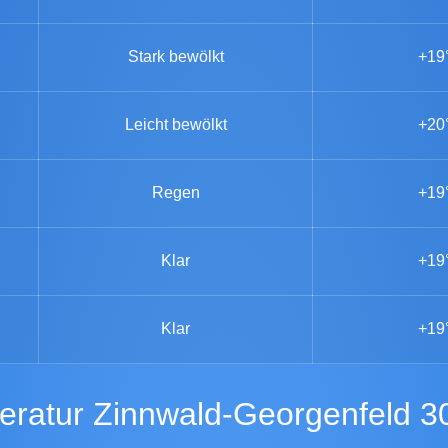
Stark bewölkt
+19
Leicht bewölkt
+20
Regen
+19
Klar
+19
Klar
+19
eratur Zinnwald-Georgenfeld 3