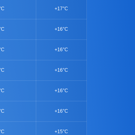
°C
+17°C
°C
+16°C
°C
+16°C
°C
+16°C
°C
+16°C
°C
+16°C
°C
+15°C