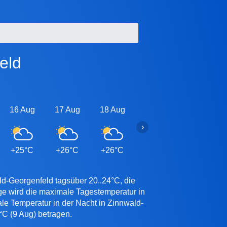
eld
16 Aug
17 Aug
18 Aug
19 Aug
20 Aug
›
+25°C
+26°C
+26°C
+26°C
+26°C
ld-Georgenfeld tagsüber 20..24°C, die
ge wird die maximale Tagestemperatur in
le Temperatur in der Nacht in Zinnwald-
°C (9 Aug) betragen.