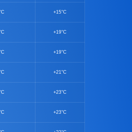
°C
+15°C
°C
+19°C
°C
+19°C
°C
+21°C
°C
+23°C
°C
+23°C