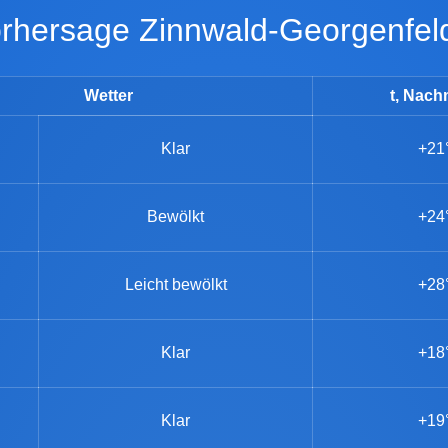
vorhersage Zinnwald-Georgenfel
Wetter
t, Nach
Klar
+21
Bewölkt
+24
Leicht bewölkt
+28
Klar
+18
Klar
+19