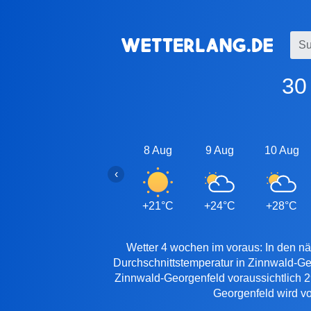
3
8 Aug
9 Aug
10 Aug
‹
+21°C
+24°C
+28°C
Wetter 4 wochen im voraus: In den nä
Durchschnittstemperatur in Zinnwald-Ge
Zinnwald-Georgenfeld voraussichtlich 2
Georgenfeld wird vo