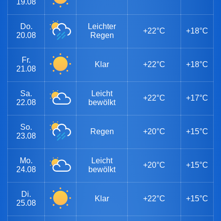
19.08
Do.
Leichter
+22°C
+18°C
20.08
Regen
Fr.
Klar
+22°C
+18°C
21.08
Sa.
Leicht
+22°C
+17°C
22.08
bewölkt
So.
Regen
+20°C
+15°C
23.08
Mo.
Leicht
+20°C
+15°C
24.08
bewölkt
Di.
Klar
+22°C
+15°C
25.08