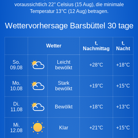
voraussichtlich 22° Celsius (15 Aug), die minimale
Temperatur 13°C (12 Aug) betragen.
Wettervorhersage Barsbüttel 30 tage
t,
t,
Wetter
Nachmittag
Nacht
So.
Leicht
+28°C
+18°C
09.08
bewölkt
Mo.
Stark
+19°C
+15°C
10.08
bewölkt
Di.
Bewölkt
+18°C
+13°C
11.08
Mi.
Klar
+21°C
+15°C
12.08