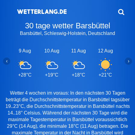
30 tage wetter Barsbüttel
Barsbüttel, Schleswig-Holstein, Deutschland
9 Aug
10 Aug
11 Aug
12 Aug
13 A
‹
›
+28°C
+19°C
+18°C
+21°C
+25
Wetter 4 wochen im voraus: In den nächsten 30 Tagen
beträgt die Durchschnittstemperatur in Barsbüttel tagsüber
19..23°C, die Durchschnittstemperatur in Barsbüttel nachts
14..18° Celsius. Während der nächsten 30 Tage wird die
maximale Tagestemperatur in Barsbüttel voraussichtlich
29°C (14 Aug), die minimale 18°C (11 Aug) betragen. Die
maximale Temperatur in der Nacht in Barsbüttel wird