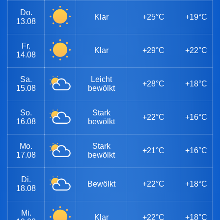
Do.
Klar
+25°C
+19°C
13.08
Fr.
Klar
+29°C
+22°C
14.08
Sa.
Leicht
+28°C
+18°C
15.08
bewölkt
So.
Stark
+22°C
+16°C
16.08
bewölkt
Mo.
Stark
+21°C
+16°C
17.08
bewölkt
Di.
Bewölkt
+22°C
+18°C
18.08
Mi.
Klar
+22°C
+18°C