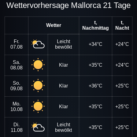
Wettervorhersage Mallorca 21 Tage
t,
t,
Wetter
Nachmittag
Nacht
Fr.
Leicht
+34°C
+24°C
07.08
bewölkt
Sa.
Klar
+35°C
+24°C
08.08
So.
Klar
+36°C
+25°C
09.08
Mo.
Klar
+35°C
+25°C
10.08
Di.
Leicht
+35°C
+25°C
11.08
bewölkt