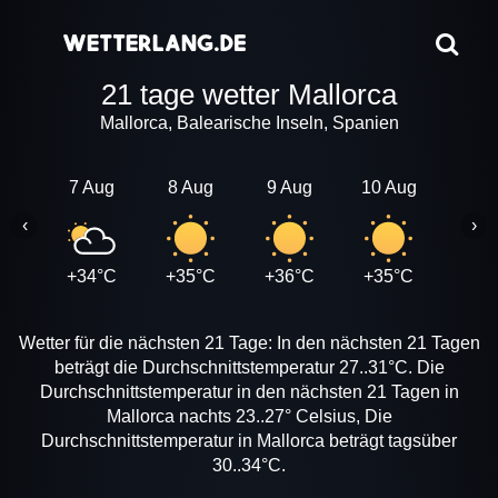
21 tage wetter Mallorca
Mallorca, Balearische Inseln, Spanien
7 Aug
8 Aug
9 Aug
10 Aug
11 A
‹
›
+34°C
+35°C
+36°C
+35°C
+35
Wetter für die nächsten 21 Tage: In den nächsten 21 Tagen
beträgt die Durchschnittstemperatur 27..31°C. Die
Durchschnittstemperatur in den nächsten 21 Tagen in
Mallorca nachts 23..27° Celsius, Die
Durchschnittstemperatur in Mallorca beträgt tagsüber
30..34°C.