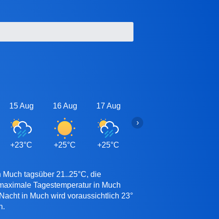
15 Aug
16 Aug
17 Aug
18 Aug
19 Aug
›
+23°C
+25°C
+25°C
+25°C
+25°C
n Much tagsüber 21..25°C, die
e maximale Tagestemperatur in Much
Nacht in Much wird voraussichtlich 23°
n.