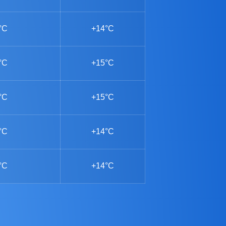
°C
+14°C
°C
+15°C
°C
+15°C
°C
+14°C
°C
+14°C