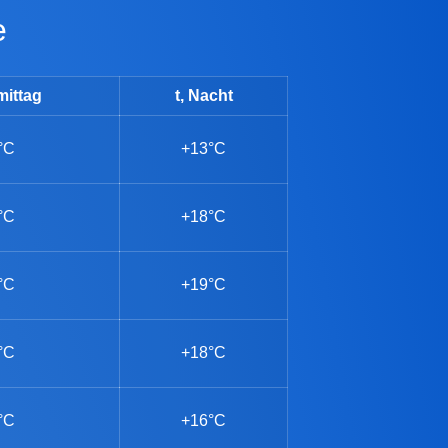
e
mittag
t, Nacht
°C
+13°C
°C
+18°C
°C
+19°C
°C
+18°C
°C
+16°C