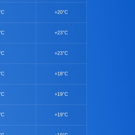
°C
+20°C
°C
+23°C
°C
+23°C
°C
+18°C
°C
+19°C
°C
+19°C