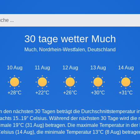
30 tage wetter Much
Much, Nordrhein-Westfalen, Deutschland
10 Aug
11 Aug
12 Aug
13 Aug
14 Aug
+28°C
+22°C
+26°C
+30°C
+31°C
n den nächsten 30 Tagen beträgt die Durchschnittstemperatur i
achts 15..19° Celsius. Während der nächsten 30 Tage wird di
nimale 19°C (31 Aug) betragen. Die maximale Temperatur in der 
elsius (14 Aug), die minimale Temperatur 13°C (8 Aug) betrage