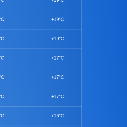
°C
+19°C
°C
+19°C
°C
+19°C
°C
+17°C
°C
+17°C
°C
+17°C
°C
+16°C