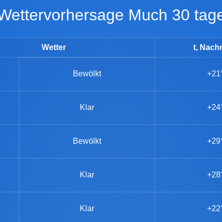
Wettervorhersage Much 30 tag
Wetter
t, Nach
Bewölkt
+21
Klar
+24
Bewölkt
+29
Klar
+28
Klar
+22