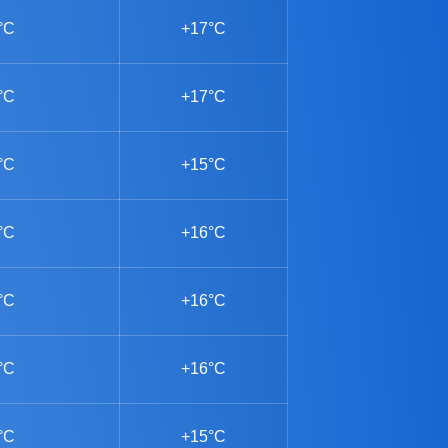
°C
+17°C
°C
+17°C
°C
+15°C
°C
+16°C
°C
+16°C
°C
+16°C
°C
+15°C