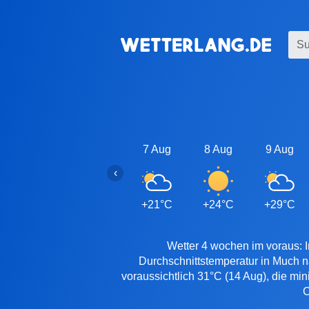
7 Aug
8 Aug
9 Aug
‹
+21°C
+24°C
+29°C
Wetter 4 wochen im voraus: I
Durchschnittstemperatur in Much n
voraussichtlich 31°C (14 Aug), die mi
C